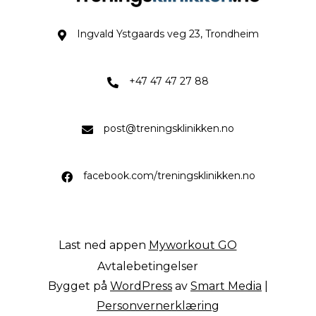
Lenke til adresse på google maps.
Ingvald Ystgaards veg 23, Trondheim
+47 47 47 27 88
post@treningsklinikken.no
facebook.com/treningsklinikken.no
Last ned appen
Myworkout GO
Avtalebetingelser
Bygget på
WordPress
av
Smart Media
|
Personvernerklæring