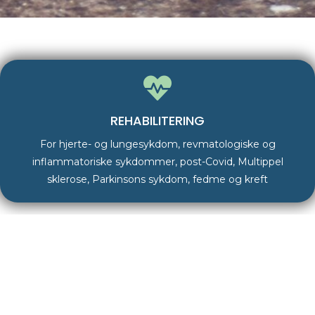
REHABILITERING
For hjerte- og lungesykdom, revmatologiske og
inflammatoriske sykdommer, post-Covid, Multippel
sklerose, Parkinsons sykdom, fedme og kreft
Vi tilbyr også